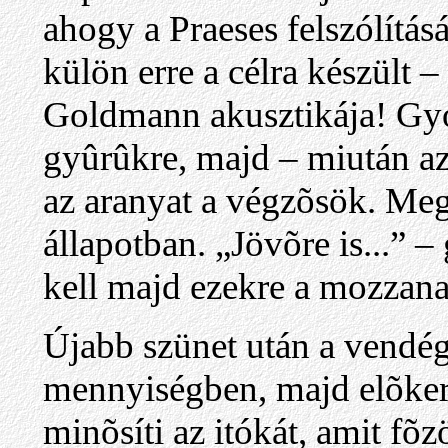
ahogy a Praeses felszólítás
külön erre a célra készült 
Goldmann akusztikája! Gyo
gyûrûkre, majd – miután azt
az aranyat a végzõsök. Meg
állapotban. „Jövõre is...” 
kell majd ezekre a mozzana
Újabb szünet után a vendég
mennyiségben, majd elõker
minõsíti az itókát, amit fõ