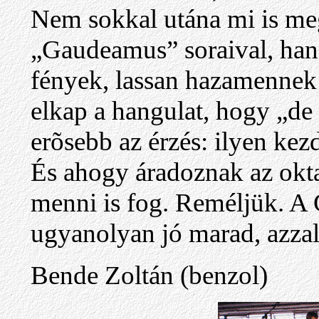
Nem sokkal utána mi is megt
„Gaudeamus” soraival, hang
fények, lassan hazamennek
elkap a hangulat, hogy „de 
erõsebb az érzés: ilyen kezd
És ahogy áradoznak az oktat
menni is fog. Reméljük. A
ugyanolyan jó marad, azzal
Bende Zoltán (benzol)