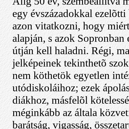
Alig 50 év, szembeállítva m
egy évszázadokkal ezelõtti 
azon vitatkozni, hogy mié
alapján, s azok Sopronban 
útján kell haladni. Régi, m
jelképeinek tekinthetõ sz
nem köthetök egyetlen int
utódiskoláihoz; ezek ápolá
diákhoz, másfelõl kötelessé
méginkább az általa közvetí
barátság, vigasság, összeta