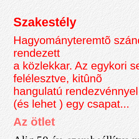
Szakestély
Hagyományteremtõ szándé
rendezett
a közlekkar. Az egykori 
felélesztve, kitûnõ
hangulatú rendezvénnyel b
(és lehet ) egy csapat...
Az ötlet