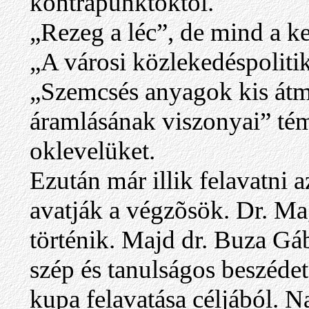
kontrapunktoktól.
„Rezeg a léc”, de mind a ke
„A városi közlekedéspolitik
„Szemcsés anyagok kis átmé
áramlásának viszonyai” té
oklevelüket.
Ezután már illik felavatni 
avatják a végzõsök. Dr. Ma
történik. Majd dr. Buza Gá
szép és tanulságos beszéde
kupa felavatása céljából. N