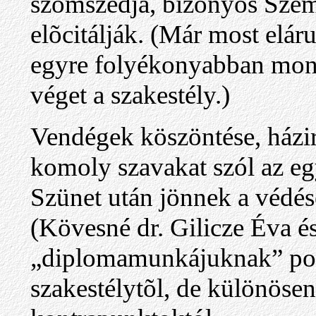
szomszédja, bizonyos Szem
elõcitálják. (Már most elá
egyre folyékonyabban mondt
véget a szakestély.)
Vendégek köszöntése, házi
komoly szavakat szól az egy
Szünet után jönnek a védése
(Kövesné dr. Gilicze Éva é
„diplomamunkájuknak” pozi
szakestélytõl, de különöse