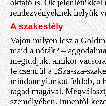
oktató is. Õk jelenlétükkel 
rendezvényeknek helyük van
A szakestély
Vajon milyen lesz a Goldm
majd a nóták? – aggodalm
megtudjuk, amikor vacsora 
felcsendül a „Sza-sza-szake
mindannyiunkat feldob, a h
ragad magával. Megválaszt
személyében. Innentõl kezd