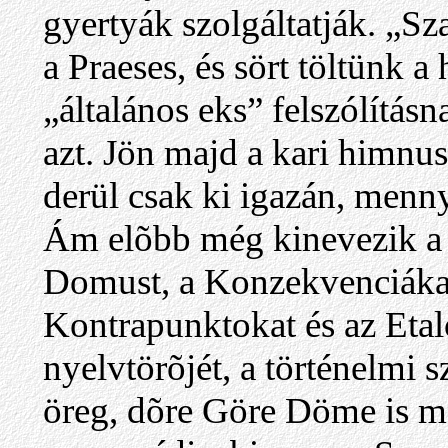
gyertyák szolgáltatják. „Sza
a Praeses, és sört töltünk a
„általános eks” felszólítás
azt. Jön majd a kari himnus
derül csak ki igazán, menn
Ám elõbb még kinevezik a t
Domust, a Konzekvenciákat,
Kontrapunktokat és az Eta
nyelvtörõjét, a történelmi 
öreg, dõre Göre Döme is m