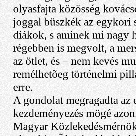
olyasfajta közösség kovács
joggal büszkék az egykori 
diákok, s aminek mi nagy h
régebben is megvolt, a mer
az ötlet, és – nem kevés m
remélhetõeg történelmi pil
erre.
A gondolat megragadta az 
kezdeményezés mögé azonna
Magyar Közlekedésmérnök-